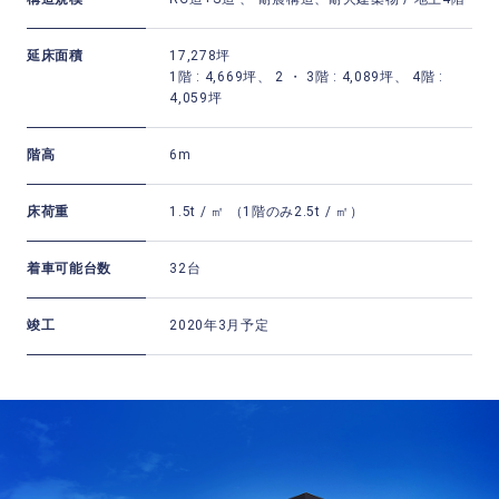
延床面積
17,278坪
1階 : 4,669坪、 2 ・ 3階 : 4,089坪、 4階 :
4,059坪
階高
6m
床荷重
1.5t / ㎡ （1階のみ2.5t / ㎡）
着車可能台数
32台
竣工
2020年3月予定