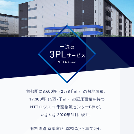
首都圏に8,600坪（2万8千㎡） の敷地面積、
17,300坪（5万7千㎡） の延床面積を持つ
NTTロジスコ 千葉物流センターE棟が、
いよいよ2020年3月に竣工。
有料道路 京葉道路 原木ICから車で5分、