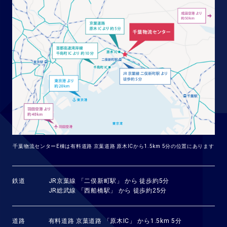
千葉物流センターE棟は有料道路 京葉道路 原木ICから1.5km 5分の位置にあります
鉄道
JR京葉線 「二俣新町駅」 から 徒歩約5分
JR総武線 「西船橋駅」 から 徒歩約25分
道路
有料道路 京葉道路 「原木IC」 から1.5km 5分