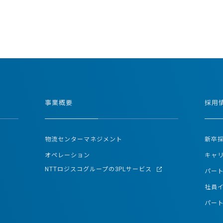
事業概要
採用
物流センターマネジメント
新卒
オペレーション
キャ
NTTロジスコグループの3PLサービス
パー
社員
パー