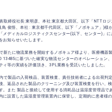
表取締役社長:東明彦、本社:東京都大田区、以下「NTTロ
:眞鳥 俊悟、本社 : 東京都千代田区、以下「ノボキュア」)様
メディカルロジスティクスセンター(以下、センター)」にお
をお知らせいたします。
場で新たに物流業務を開始するノボキュア様より、医療機器
O 13485に基づいた確実な物流センターのオペレーション、
ティ等の実績を評価頂き、3PL業務を受託いたしました。
ー内で製品の入荷検品、装置検査、責任技術者による出荷判
後、返品された製品のクリーニング及び装置検査を行い、
す。また 製品と接続して使用する消耗品は温湿度管理品で
内に設置した温湿度管理装置内に保管し、定期的に患者様