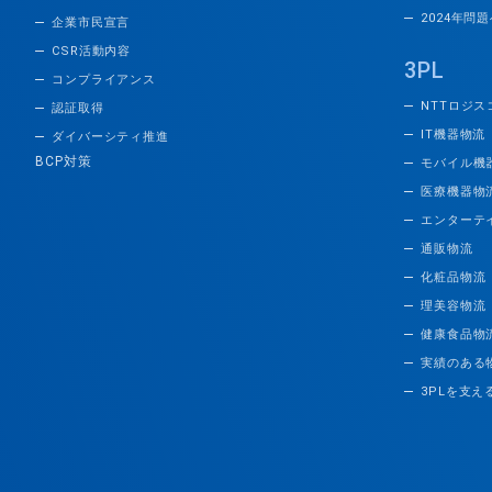
2024年問
企業市民宣言
CSR活動内容
3PL
コンプライアンス
NTTロジス
認証取得
IT機器物流
ダイバーシティ推進
BCP対策
モバイル機
医療機器物
エンターテ
通販物流
化粧品物流
理美容物流
健康食品物
実績のある
3PLを支