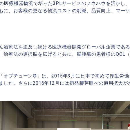
での医療機器物流で培った3PLサービスのノウハウを活かし
もに、お客様の更なる物流コストの削減、品質向上、マー
ん治療法を追及し続ける医療機器開発グローバル企業であ
、治療法の選択肢を広げると共に、脳腫瘍の患者様のQOL
「オプチューン®」は、2015年3月に日本で初めて厚生労
した。さらに2016年12月には初発膠芽腫への適用拡大が承