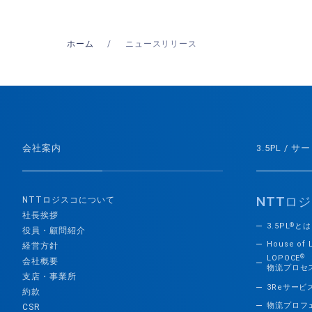
ホーム
ニュースリリース
会社案内
3.5PL / サ
NTT
ロジ
NTTロジスコについて
社長挨拶
3.5PL
とは
®
役員・顧問紹介
House of 
経営方針
®
LOPOCE
会社概要
物流プロセ
支店・事業所
3Reサービ
約款
物流プロフ
CSR