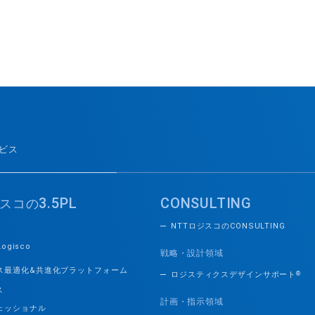
ービス
3.5PL
CONSULTING
スコの
NTTロジスコのCONSULTING
Logisco
戦略・設計領域
ス最適化&共進化プラットフォーム
ロジスティクスデザインサポート
®
ス
計画・指示領域
ェッショナル