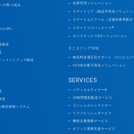
在庫管理ソリューション
題への取り組み
スマートリプ（納品平準化ソリューシ
スマートエスアール（店舗在庫再配分
®
スマートリプパッケージ
コの3PL
ロジスティクスDXソリューション
器物流
モニタリング領域
流
物流料金適正化サポート（ロジビュー
インメントグッズ物流
CO2排出量可視化ソリューション
SERVICES
メディカルライナー
®
流
24時間緊急配送サービス
物流
コンシェルジュライナー
える物流情報システム
リファビッシュサービス
機密文書廃棄サービス
オフィス業務支援サービス