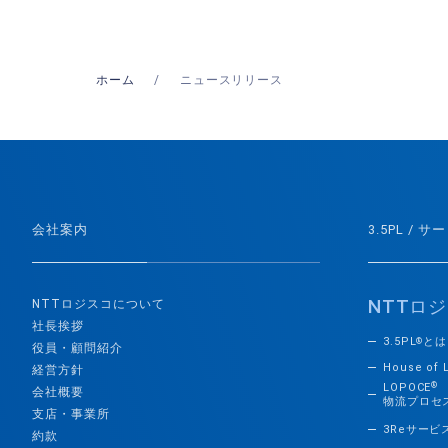
ホーム
ニュースリリース
会社案内
3.5PL / サ
NTT
ロジ
NTTロジスコについて
社長挨拶
3.5PL
とは
®
役員・顧問紹介
House of 
経営方針
®
LOPOCE
会社概要
物流プロセ
支店・事業所
3Reサービ
約款