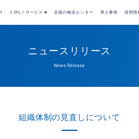
ス
3.5PL / サービス
全国の物流センター
導入事例
採用情
ニュースリリース
News Release
組織体制の見直しについて