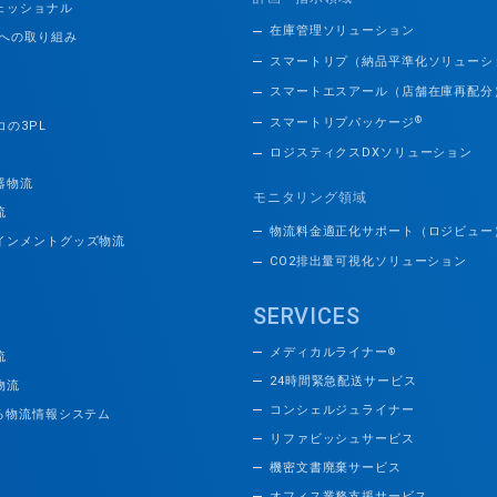
ェッショナル
在庫管理ソリューション
題への取り組み
スマートリプ（納品平準化ソリューシ
スマートエスアール（店舗在庫再配分
®
スマートリプパッケージ
コの3PL
ロジスティクスDXソリューション
器物流
モニタリング領域
流
物流料金適正化サポート（ロジビュー
インメントグッズ物流
CO2排出量可視化ソリューション
SERVICES
メディカルライナー
®
流
24時間緊急配送サービス
物流
コンシェルジュライナー
える物流情報システム
リファビッシュサービス
機密文書廃棄サービス
オフィス業務支援サービス