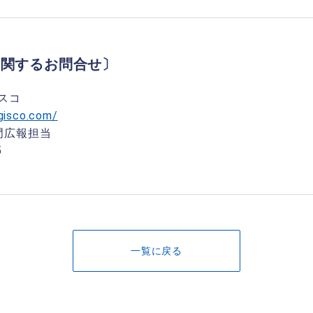
に関するお問合せ〕
ジスコ
gisco.com/
門広報担当
5
一覧に戻る