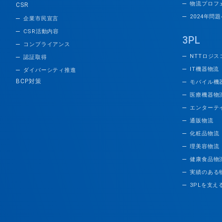
物流プロフ
CSR
2024年問
企業市民宣言
CSR活動内容
3PL
コンプライアンス
NTTロジス
認証取得
IT機器物流
ダイバーシティ推進
BCP対策
モバイル機
医療機器物
エンターテ
通販物流
化粧品物流
理美容物流
健康食品物
実績のある
3PLを支