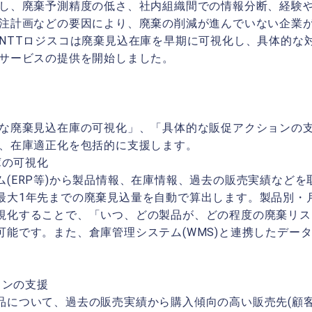
し、廃棄予測精度の低さ、社内組織間での情報分断、経験
注計画などの要因により、廃棄の削減が進んでいない企業
NTTロジスコは廃棄見込在庫を早期に可視化し、具体的な
サービスの提供を開始しました。
な廃棄見込在庫の可視化」、「具体的な販促アクションの
、在庫適正化を包括的に支援します。
庫の可視化
ム(ERP等)から製品情報、在庫情報、過去の販売実績など
最大1年先までの廃棄見込量を自動で算出します。製品別・
視化することで、「いつ、どの製品が、どの程度の廃棄リス
可能です。また、倉庫管理システム(WMS)と連携したデー
ョンの支援
品について、過去の販売実績から購入傾向の高い販売先(顧客