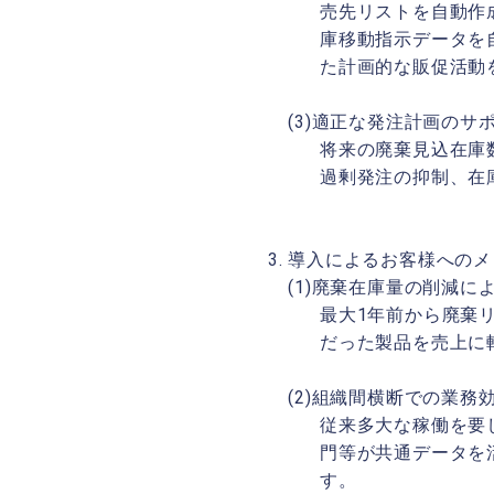
売先リストを自動作
庫移動指示データを
た計画的な販促活動
(3)適正な発注計画のサ
将来の廃棄見込在庫
過剰発注の抑制、在
導入によるお客様へのメ
(1)廃棄在庫量の削減に
最大1年前から廃棄
だった製品を売上に
(2)組織間横断での業務
従来多大な稼働を要
門等が共通データを
す。